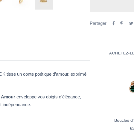
Partager
ACHETEZ-L
tisse un conte poétique d’amour, exprimé
e
Amour
enveloppe vos doigts d'élégance,
 et indépendance.
Boucles d
Pr
€3