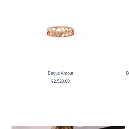
Bague Amour
B
Prix
€2,520.00
de
vente