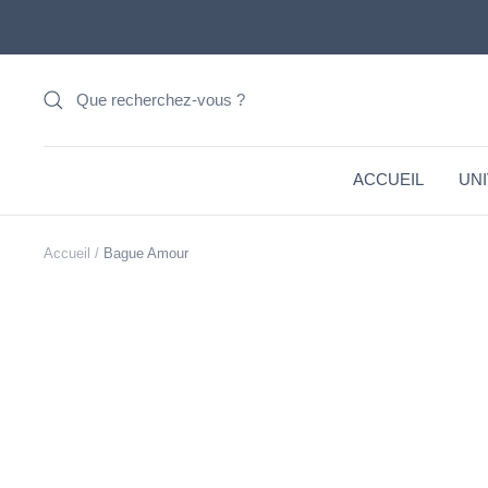
Passer
au
contenu
ACCUEIL
UN
Accueil
Bague Amour