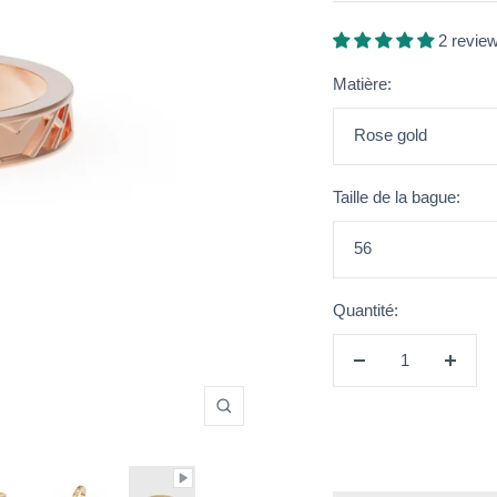
2 revie
Matière:
Rose gold
Taille de la bague:
56
Quantité:
Réduire
Augme
la
la
Zoom
quantité
quanti