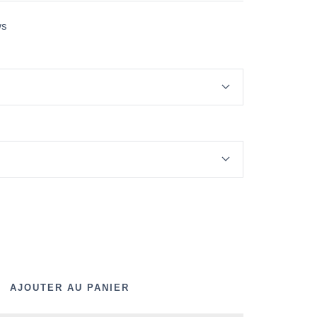
ws
nter
té
AJOUTER AU PANIER