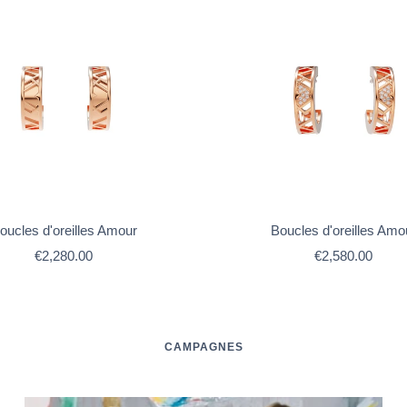
oucles d'oreilles Amour
Boucles d'oreilles Amo
Prix
Prix
€2,280.00
€2,580.00
de
de
vente
vente
CAMPAGNES