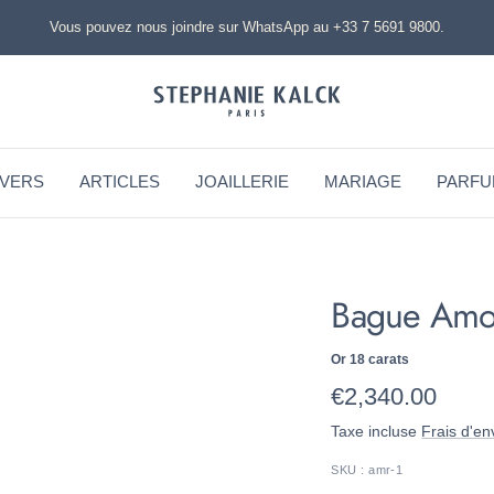
Vous pouvez nous joindre sur WhatsApp au +33 7 5691 9800.
STEPHANIE
KALCK
IVERS
ARTICLES
JOAILLERIE
MARIAGE
PARFU
Bague Amo
Or 18 carats
Prix
€2,340.00
Taxe incluse
Frais d'en
de
SKU :
amr-1
vente