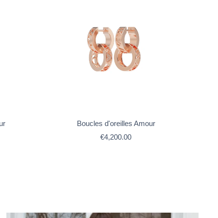
ur
Boucles d'oreilles Amour
Prix
€4,200.00
de
vente