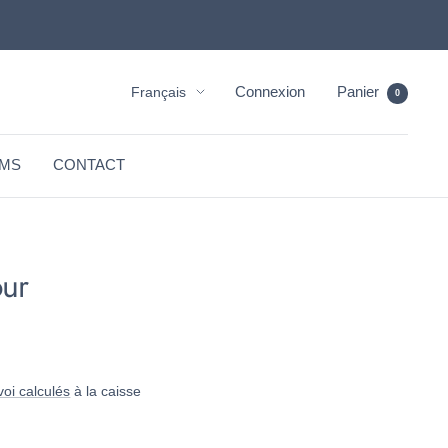
Langue
Connexion
Panier
Français
0
MS
CONTACT
ur
voi calculés
à la caisse