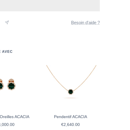
Besoin d'aide ?
E AVEC
’Oreilles ACACIA
Pendentif ACACIA
ix
Prix
,000.00
€2,640.00