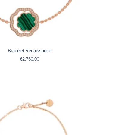
Bracelet Renaissance
Prix
€2,760.00
de
vente