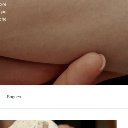
piré
aque
uche
Bagues