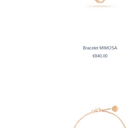
Bracelet MIMOSA
Prix
€840.00
de
vente