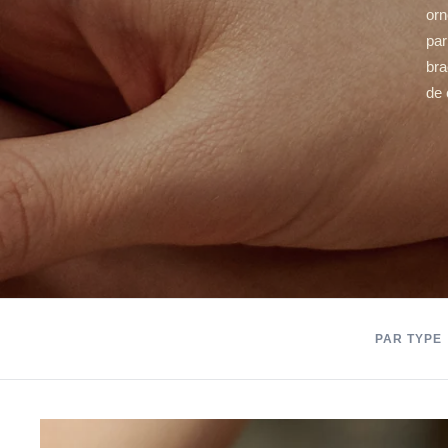
orn
par
bra
de 
PAR TYPE