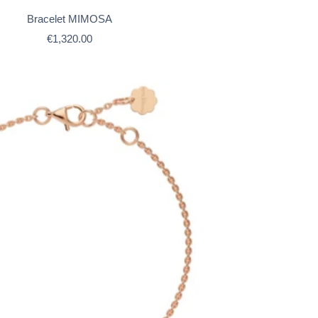
Bracelet MIMOSA
Prix
€1,320.00
de
vente