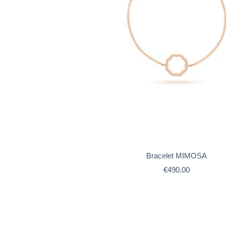
Bracelet MIMOSA
Prix
€490.00
de
vente