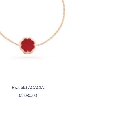
Bracelet ACACIA
Prix
€1,080.00
de
vente