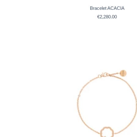
Bracelet ACACIA
Prix
€2,280.00
de
vente