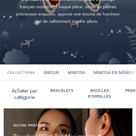
français moderne. Chaque pièce, sertie de pierres
précieuses exquises, apporte une touche de fraîcheur
et de raffinement à votre allure.
AMOUR
MIMOSA
MIMOSA EN MÉMOI
COLLECTIONS
Acheter par
BRACELETS
BOUCLES
PEND
catégorie
D'OREILLES
NOTRE PRÉFÉRÉ