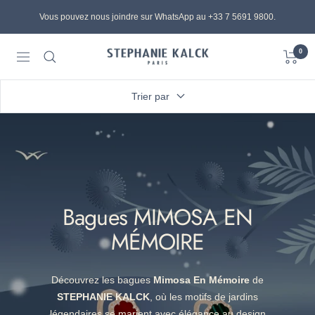
Passer
Vous pouvez nous joindre sur WhatsApp au +33 7 5691 9800.
au
contenu
0
STEPHANIE
Navigation
KALCK
Trier par
Bagues MIMOSA EN
MÉMOIRE
Découvrez les bagues
Mimosa En Mémoire
de
STEPHANIE KALCK
, où les motifs de jardins
légendaires se marient avec élégance au design