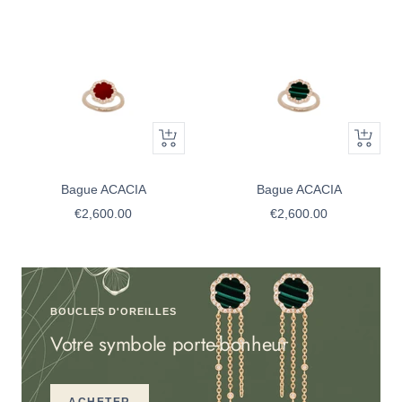
de
de
vente
vente
Apercu
Apercu
rapide
rapide
Bague ACACIA
Bague ACACIA
Prix
Prix
€2,600.00
€2,600.00
de
de
vente
vente
BOUCLES D'OREILLES
Votre symbole porte-bonheur
ACHETER