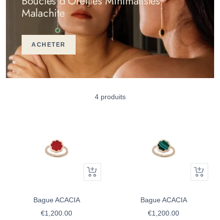
Boucles d'Oreilles Minimalistes
Malachite
ACHETER
4 produits
Apercu
Apercu
rapide
rapide
Bague ACACIA
Bague ACACIA
Prix
Prix
€1,200.00
€1,200.00