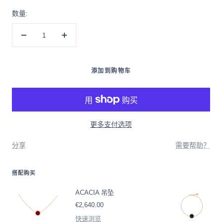
数量:
减
增
少
加
数
数
添加到购物车
量
量
更多支付选项
分享
需要帮助？
搭配购买
ACACIA 吊坠
售
€2,640.00
价
快速浏览