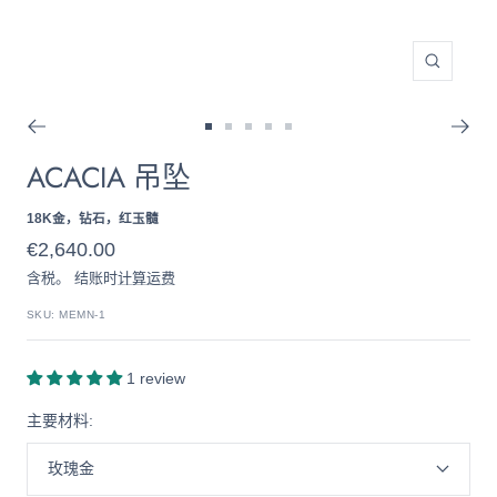
放
大
转
转
转
转
转
ACACIA 吊坠
到
到
到
到
到
幻
幻
幻
幻
幻
灯
灯
灯
灯
灯
18K金，钻石，红玉髓
片
片
片
片
片
售
€2,640.00
1
2
3
4
5
含税。 结账时
计算运费
价
SKU:
MEMN-1
1 review
主要材料:
玫瑰金