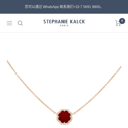
跳
您可以通过 WhatsApp 联系我们+33 7 5691 9800。
到
内
0
STEPHANIE
容
导
KALCK
航