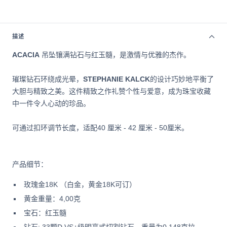
描述
ACACIA
吊坠镶满钻石与红玉髓，是激情与优雅的杰作。
璀璨钻石环绕成光晕，
STEPHANIE KALCK
的设计巧妙地平衡了
大胆与精致之美。这件精致之作礼赞个性与爱意，成为珠宝收藏
中一件令人心动的珍品。
可通过扣环调节长度，适配40 厘米 - 42 厘米 - 50厘米。
产品细节：
玫瑰金18K （白金，黄金18K可订）
黄金重量：4,00克
宝石：红玉髓