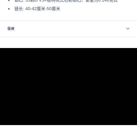
钻石:
33颗D VS+级明亮式切割钻石，重量为0.148克拉
链长: 40-42厘米-50厘米
保修