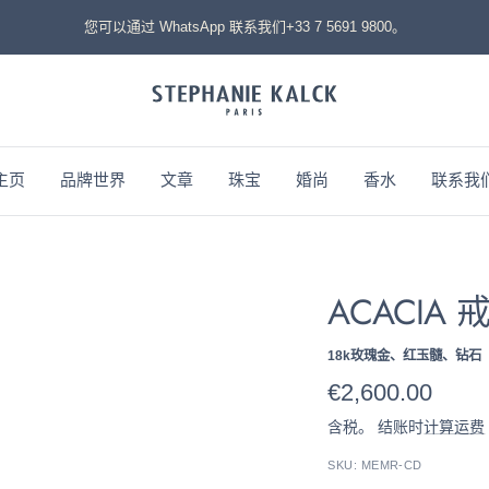
您可以通过 WhatsApp 联系我们+33 7 5691 9800。
STEPHANIE
KALCK
主页
品牌世界
文章
珠宝
婚尚
香水
联系我
ACACIA 
18k玫瑰金、红玉髓、钻石
售
€2,600.00
含税。 结账时
计算运费
价
SKU:
MEMR-CD