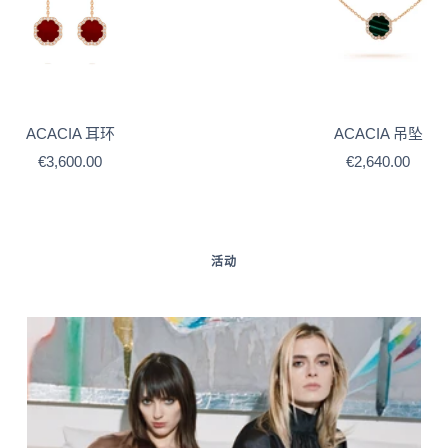
ACACIA 耳环
ACACIA 吊坠
售
售
€3,600.00
€2,640.00
价
价
活动