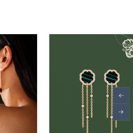
之
前
的
下
一
个