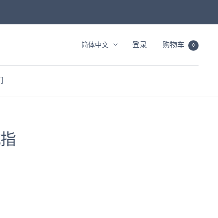
语
登录
购物车
简体中文
0
言
们
戒指