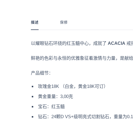
描述
保修
以耀眼钻石环绕的红玉髓中心，成就了
ACACIA
戒
鲜艳的色彩与永恒的优雅象征着激情与力量，是献
产品细节：
玫瑰金18K （白金，黄金18K可订）
黄金重量：3,00克
宝石：红玉髓
钻石：
24颗D VS+级明亮式切割钻石，重量为0.