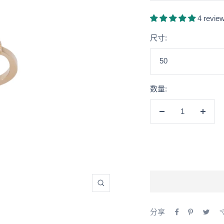
4 revie
尺寸:
50
数量:
减
增
少
加
数
数
量
量
放
大
分享