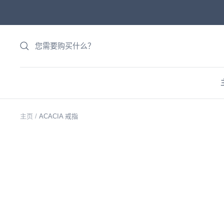
跳
到
内
容
主页
ACACIA 戒指