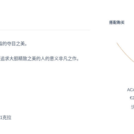
搭配购买
指的夺目之美。
给追求大胆精致之美的人的意义非凡之作。
AC
售
€2
价
11克拉